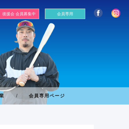
後援会 会員募集中
会員専用
業
/
会員専用ページ